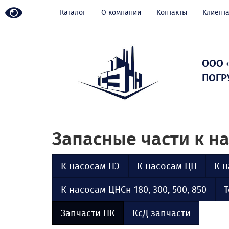
Каталог
О компании
Контакты
Клиент
ООО 
ПОГР
Запасные части к н
К насосам ПЭ
К насосам ЦН
К н
К насосам ЦНСн 180, 300, 500, 850
Т
Запчасти НК
КсД запчасти