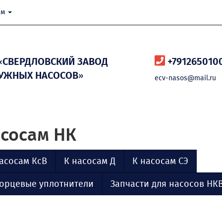
ам
«СВЕРДЛОВСКИЙ ЗАВОД
+791265010
УЖНЫХ НАСОСОВ»
ecv-nasos@mail.ru
асосам НК
асосам КсВ
К насосам Д
К насосам СЭ
орцевые уплотнители
Запчасти для насосов НК